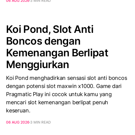
06 AUG 2026
3 MIN READ
Koi Pond, Slot Anti
Boncos dengan
Kemenangan Berlipat
Menggiurkan
Koi Pond menghadirkan sensasi slot anti boncos
dengan potensi slot maxwin x1000. Game dari
Pragmatic Play ini cocok untuk kamu yang
mencari slot kemenangan berlipat penuh
keseruan.
06 AUG 2026
3 MIN READ