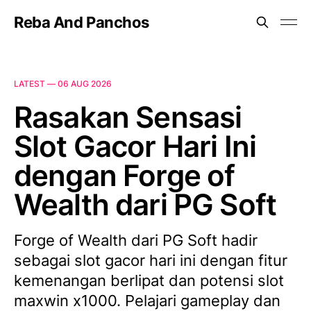
Reba And Panchos
LATEST —
06 AUG 2026
Rasakan Sensasi
Slot Gacor Hari Ini
dengan Forge of
Wealth dari PG Soft
Forge of Wealth dari PG Soft hadir
sebagai slot gacor hari ini dengan fitur
kemenangan berlipat dan potensi slot
maxwin x1000. Pelajari gameplay dan