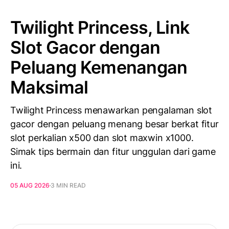
Twilight Princess, Link
Slot Gacor dengan
Peluang Kemenangan
Maksimal
Twilight Princess menawarkan pengalaman slot
gacor dengan peluang menang besar berkat fitur
slot perkalian x500 dan slot maxwin x1000.
Simak tips bermain dan fitur unggulan dari game
ini.
05 AUG 2026
3 MIN READ