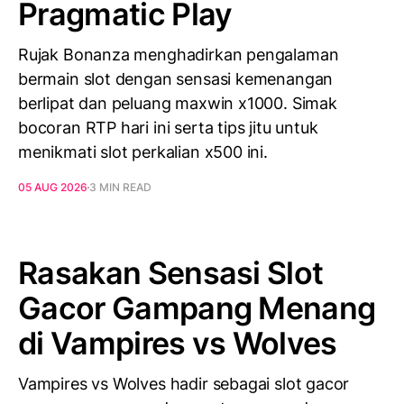
Pragmatic Play
Rujak Bonanza menghadirkan pengalaman
bermain slot dengan sensasi kemenangan
berlipat dan peluang maxwin x1000. Simak
bocoran RTP hari ini serta tips jitu untuk
menikmati slot perkalian x500 ini.
05 AUG 2026
3 MIN READ
Rasakan Sensasi Slot
Gacor Gampang Menang
di Vampires vs Wolves
Vampires vs Wolves hadir sebagai slot gacor